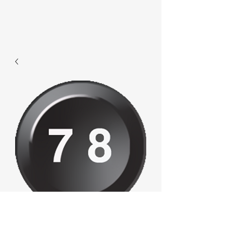
E515 - 78