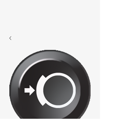
E529 - Brakeapply