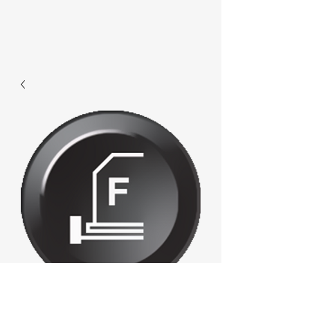
F331 - F